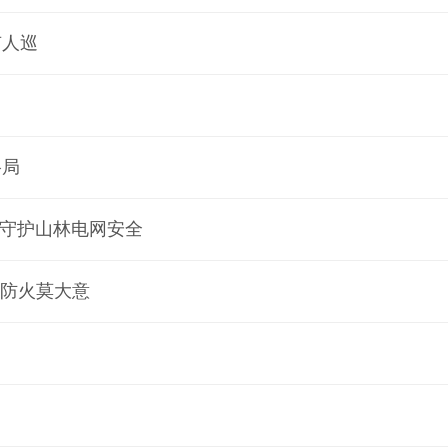
有人巡
格局
所守护山林电网安全
 防火莫大意