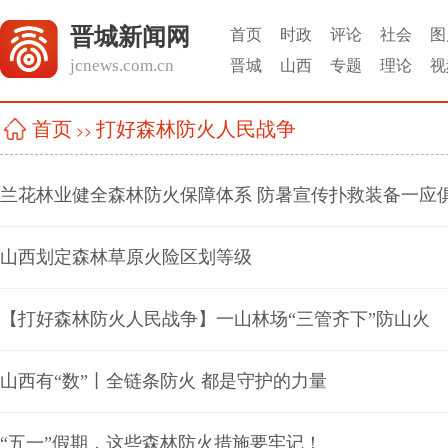
晋城新闻网
首页
时政
评论
社会
图
jcnews.com.cn
晋城
山西
专题
理论
视
打好森林防火人民战争
首页
>>
兰花林业健全森林防火保障体系 防暑宣传扑救装备一应
山西划定森林草原火险区划等级
【打好森林防火人民战争】一山林场“三管齐下”防山火
山西有“数”丨全链条防火 都是守护的力量
“五一”假期，这些森林防火措施要牢记！