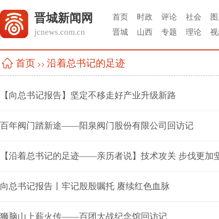
晋城新闻网
首页
时政
评论
社会
图
jcnews.com.cn
晋城
山西
专题
理论
视
沿着总书记的足迹
首页
>>
【向总书记报告】坚定不移走好产业升级新路
百年阀门踏新途——阳泉阀门股份有限公司回访记
【沿着总书记的足迹——亲历者说】技术攻关 步伐更加
向总书记报告丨牢记殷殷嘱托 赓续红色血脉
狮脑山上薪火传——百团大战纪念馆回访记