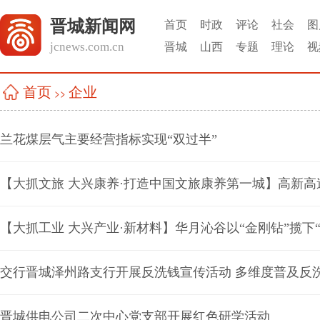
晋城新闻网
首页
时政
评论
社会
图
jcnews.com.cn
晋城
山西
专题
理论
视
企业
首页
>>
兰花煤层气主要经营指标实现“双过半”
【大抓工业 大兴产业·新材料】华月沁谷以“金刚钻”揽下“
交行晋城泽州路支行开展反洗钱宣传活动 多维度普及反
晋城供电公司二次中心党支部开展红色研学活动