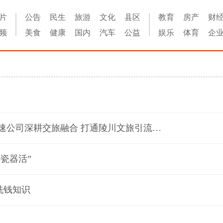
片
公告
民生
旅游
文化
县区
教育
房产
财
频
美食
健康
国内
汽车
公益
娱乐
体育
企
【大抓文旅 大兴康养·打造中国文旅康养第一城】高新高速公司深耕交旅融合 打通陵川文旅引流快车道
瓷器活”
洗钱知识