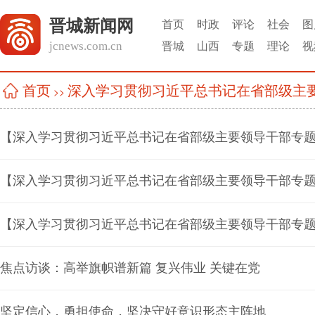
晋城新闻网
首页
时政
评论
社会
图
jcnews.com.cn
晋城
山西
专题
理论
视
深入学习贯彻习近平总书记在省部级主
首页
>>
焦点访谈：高举旗帜谱新篇 复兴伟业 关键在党
坚定信心，勇担使命，坚决守好意识形态主阵地