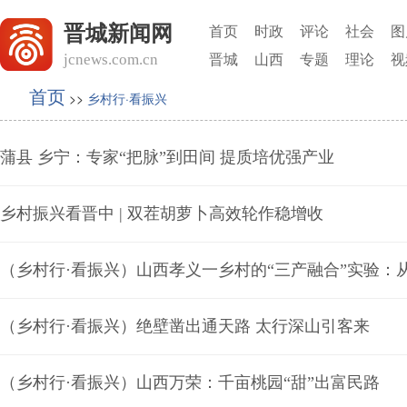
晋城新闻网
首页
时政
评论
社会
图
jcnews.com.cn
晋城
山西
专题
理论
视
首页
>>
乡村行·看振兴
蒲县 乡宁：专家“把脉”到田间 提质培优强产业
乡村振兴看晋中 | 双茬胡萝卜高效轮作稳增收
（乡村行·看振兴）山西孝义一乡村的“三产融合”实验：从
（乡村行·看振兴）绝壁凿出通天路 太行深山引客来
（乡村行·看振兴）山西万荣：千亩桃园“甜”出富民路