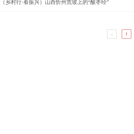
（乡村行·看振兴）山西忻州荒坡上的“酸枣经”
<
1