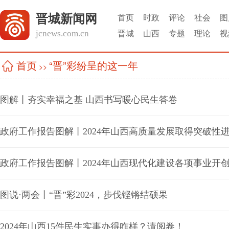
晋城新闻网
首页
时政
评论
社会
图
jcnews.com.cn
晋城
山西
专题
理论
视
“晋”彩纷呈的这一年
首页
>>
图解丨夯实幸福之基 山西书写暖心民生答卷
政府工作报告图解丨2024年山西高质量发展取得突破性
政府工作报告图解丨2024年山西现代化建设各项事业开
图说·两会丨“晋”彩2024，步伐铿锵结硕果
2024年山西15件民生实事办得咋样？请阅卷！