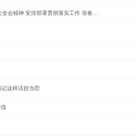
省政协党组召开扩大会议 传达学习贯彻省委十二届十二次全会精神 安排部署贯彻落实工作 张春林主持并讲话
书记这样话担当⑰
步伐