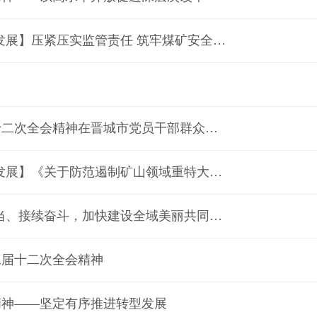
【树立和践行正确政绩观·聚焦煤炭领域安全发展高质量发展】压紧压实监管责任 筑牢煤矿安全屏障
推动高质量发展和高水平安全良性互动——省委十二届十二次全会精神在晋城市党员干部群众中引发热烈反响
【树立和践行正确政绩观·聚焦煤炭领域安全发展高质量发展】《关于防范遏制矿山领域重特大生产安全事故的硬措施》摘编
县区时间·党代会｜陵川：坚定信心、乘势而上、实干担当、接续奋斗，加快建设全域美丽共同富裕高质量发展新陵川！
二届十二次全会精神
精神——坚定有序推进转型发展