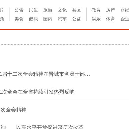
片
公告
民生
旅游
文化
县区
教育
房产
财
频
美食
健康
国内
汽车
公益
娱乐
体育
企
树立和践行正确政绩观 更好统筹发展和安全——省委十二届十二次全会精神在晋城市党员干部群众中引发热烈反响
二次全会在全省持续引发热烈反响
二次全会精神
精神——以高水平开放促进深层次改革