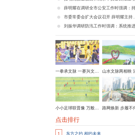
市委常委会扩大会议召开
一拳承文脉 一赛兴文旅——全国传统武术公开赛（形意拳赛区）掠影
小小足球联晋豫 万般烟火兴文旅——“太行杯”2026年泽州县首届县域足球冠军邀请赛掠影
路网焕新 步履不
点击排行
1
东方之约 相约未来