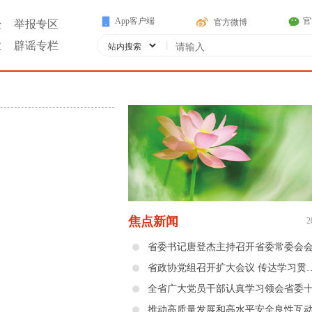
App客户端
官
官方微博
经
举报专区
|
业
辟谣专栏
焦点新闻
2
省委书记唐登杰主持召开省委常委会
省政协党组召开扩大会议 传达学习贯彻省委十二届十二次全会