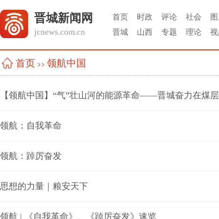
晋城新闻网
首页
时政
评论
社会
图
jcnews.com.cn
晋城
山西
专题
理论
视
领航中国
首页
>>
【领航中国】“气”壮山河的能源革命——晋城奋力在煤
领航：自我革命
领航：踔厉奋发
思想的力量｜粮安天下
领航 | 《自我革命》、《踔厉奋发》速览