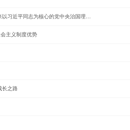
为中国人民谋幸福 为中华民族谋复兴——党的十八大以来以习近平同志为核心的党中央治国理政纪实
社会主义制度优势
成长之路