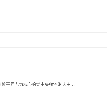
减负增效重实干 担当尽责开新篇——党的十九大以来以习近平同志为核心的党中央整治形式主义为基层减负综述