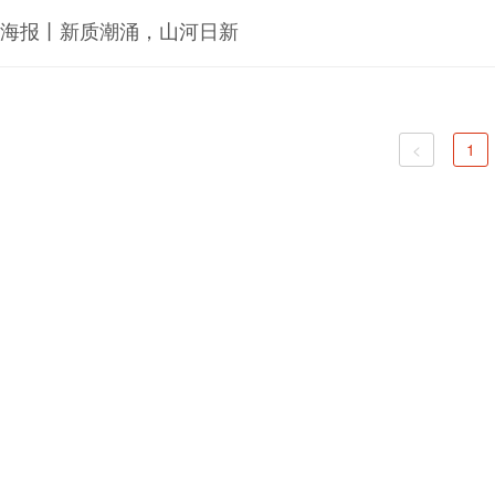
海报丨新质潮涌，山河日新
<
1