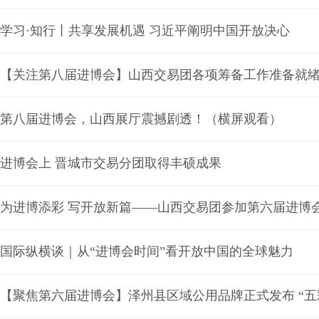
学习·知行丨共享发展机遇 习近平阐明中国开放决心
【关注第八届进博会】山西交易团各项筹备工作准备就
第八届进博会，山西展厅震撼剧透！（横屏观看）
进博会上 晋城市交易分团取得丰硕成果
为进博添彩 写开放新篇——山西交易团参加第六届进博
国际纵横谈｜从“进博会时间”看开放中国的全球魅力
【聚焦第六届进博会】泽州县区域公用品牌正式发布 “五