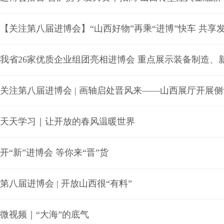
【关注第八届进博会】“山西好物”再乘“进博”快车 共享
我省26家优质企业组团亮相进博会 重点展示装备制造
关注第八届进博会 | 画轴启处晋风来——山西展厅开展侧
天天学习｜让开放的春风温暖世界
开“新”进博会 等你来“晋”货
第八届进博会 | 开放山西很“有料”
微视频｜“大海”的底气