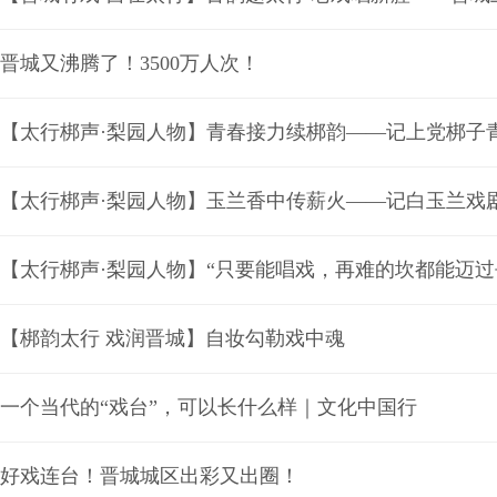
晋城又沸腾了！3500万人次！
【太行梆声·梨园人物】青春接力续梆韵——记上党梆子
【太行梆声·梨园人物】玉兰香中传薪火——记白玉兰戏
【梆韵太行 戏润晋城】自妆勾勒戏中魂
一个当代的“戏台”，可以长什么样｜文化中国行
好戏连台！晋城城区出彩又出圈！