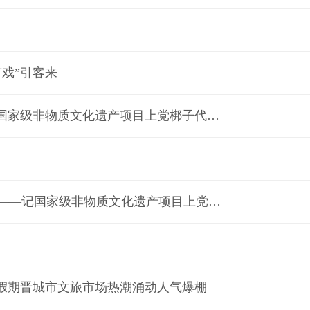
有戏”引客来
【太行梆声·梨园人物】梨园大满贯 一腔“醉”太行——记国家级非物质文化遗产项目上党梆子代表性传承人陈素琴
【太行梆声·梨园人物】一台《初定中原》 半生梨园初心——记国家级非物质文化遗产项目上党梆子代表性传承人张保平
”假期晋城市文旅市场热潮涌动人气爆棚