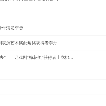
青年演员李樊
剧表演艺术奖配角奖获得者李丹
【太行梆声·梨园人物】“只要能唱戏，再难的坎都能迈过去”——记戏剧“梅花奖”获得者上党梆子名家杜建萍