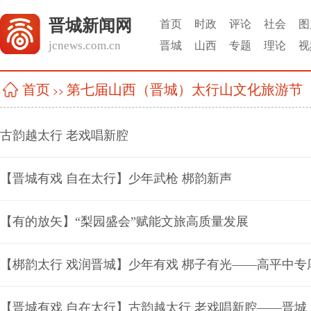
晋城新闻网
首页
时政
评论
社会
图
jcnews.com.cn
晋城
山西
专题
理论
视
第七届山西（晋城）太行山文化旅游节
首页
>>
古韵越太行 老戏唱新腔
【晋城有戏 自在太行】少年武枪 梆韵新声
【有的放矢】“梨园盛会”赋能文旅高质量发展
【梆韵太行 戏润晋城】少年有戏 梆子有光——高平中
【晋城有戏 自在太行】古韵越太行 老戏唱新腔——晋