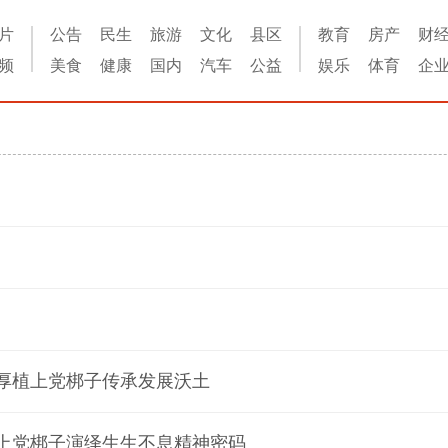
片
公告
民生
旅游
文化
县区
教育
房产
财
频
美食
健康
国内
汽车
公益
娱乐
体育
企
专厚植上党梆子传承发展沃土
城上党梆子演绎生生不息精神密码