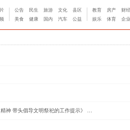
片
公告
民生
旅游
文化
县区
教育
房产
财
频
美食
健康
国内
汽车
公益
娱乐
体育
企
市纪委监委印发《关于清明节期间严格落实中央八项规定精神 带头倡导文明祭祀的工作提示》 党员干部要带头做到“八个严禁”