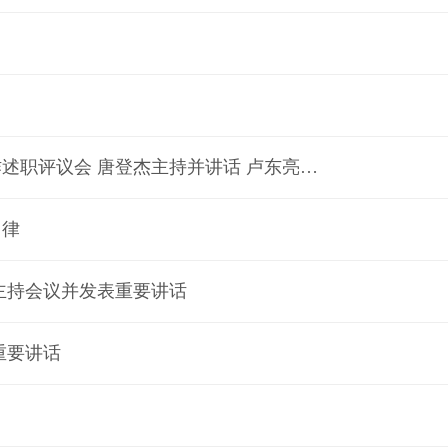
省委召开市委书记、省直工（党）委书记抓基层党建工作述职评议会 唐登杰主持并讲话 卢东亮张春林出席
自律
主持会议并发表重要讲话
重要讲话