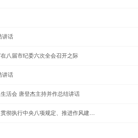
结讲话
写在八届市纪委六次全会召开之际
结讲话
主生活会 唐登杰主持并作总结讲话
神州大地清风劲——2025年以习近平同志为核心的党中央贯彻执行中央八项规定、推进作风建设综述