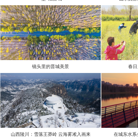
镜头里的晋城美景
春日
山西陵川：雪落王莽岭 云海雾凇入画来
在城东水系