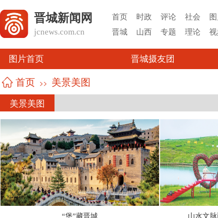
晋城新闻网
首页
时政
评论
社会
图
jcnews.com.cn
晋城
山西
专题
理论
视
图片首页
晋城摄友团
美景美图
首页
>>
美景美图
“堡”藏晋城
山水文脉